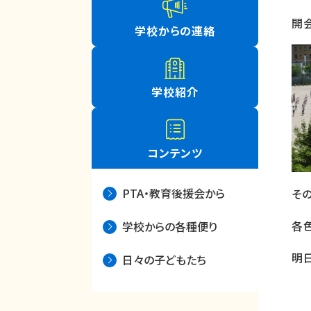
開
学校からの連絡
学校紹介
コンテンツ
PTA・教育後援会から
そ
各
学校からの各種便り
明
日々の子どもたち