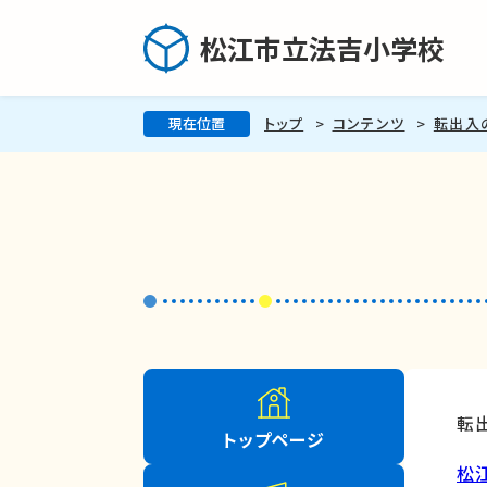
松江市立法吉小学校
現在位置
トップ
コンテンツ
転出入
転
トップページ
松