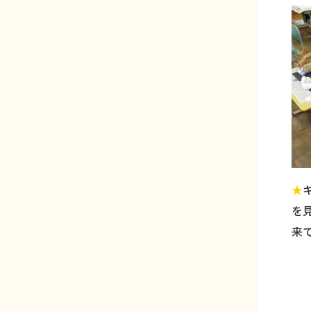
★
を
来