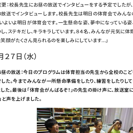
変更：校長先生にお昼の放送でインタビューをする予定でしたが、
の放送でインタビューします。校長先生は明日の体育会でみんな
「いよいよ明日が体育会です。一生懸命な姿、夢中になっている姿
いし、ステキだし、キラキラしています。８４名、みんなが元気に体
た笑顔がたくさん見られるのを楽しみにしています...」
月２７日（水）
お昼の放送：今日のプログラムは体育担当の先生から全校のこど
でした。今までみんなが一所懸命準備をしたり、練習をしたりして
ました。最後は「体育会がんばるぞ！」の先生の掛け声に、放送室
！」と声を上げました。