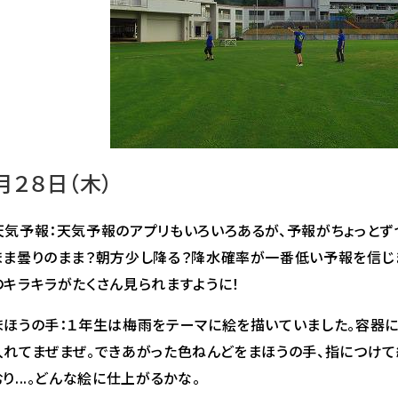
月２８日（木）
天気予報：天気予報のアプリもいろいろあるが、予報がちょっとず
まま曇りのまま？朝方少し降る？降水確率が一番低い予報を信じま
のキラキラがたくさん見られますように！
まほうの手：１年生は梅雨をテーマに絵を描いていました。容器
入れてまぜまぜ。できあがった色ねんどをまほうの手、指につけて絵
り...。どんな絵に仕上がるかな。