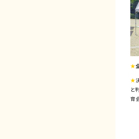
★
★
と
育