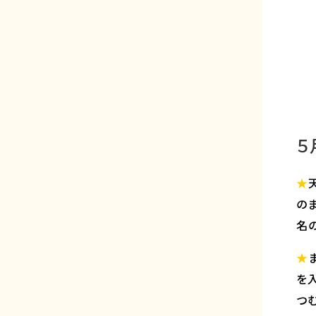
５
★
の
名
★
を
つむ