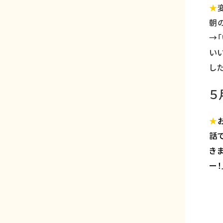
★
朝
→
い
し
５
★
話
き
ー