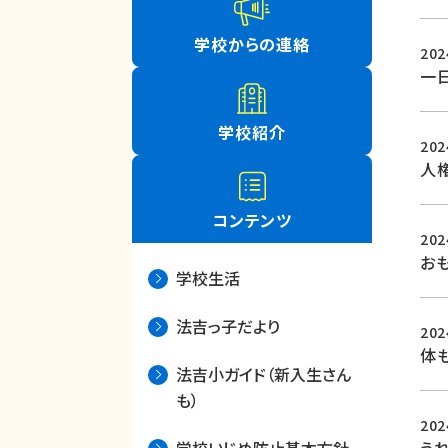
学校からの連絡
20
一
学校紹介
20
人権
コンテンツ
20
お
学校生活
法吉っ子だより
20
体
法吉小ガイド（新入生さん
も）
20