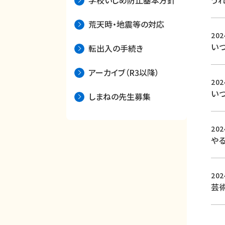
学校いじめ防止基本方針
う
荒天時・地震等の対応
20
い
転出入の手続き
アーカイブ（R3以降）
20
い
しまねの先生募集
20
や
20
芸術