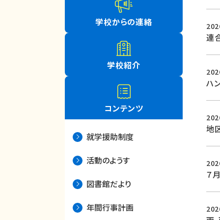
学校からの連絡
20
連
学校紹介
20
ハ
コンテンツ
20
地
就学援助制度
活動のようす
20
７
図書館だより
年間行事計画
20