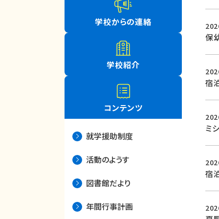
学校からの連絡
20
保
学校紹介
20
宿
コンテンツ
20
ミ
就学援助制度
活動のようす
20
宿
図書館だより
年間行事計画
20