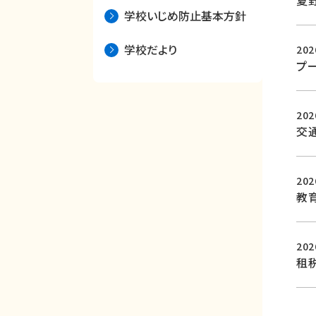
夏
学校いじめ防止基本方針
学校だより
20
プ
20
交
20
教
20
租