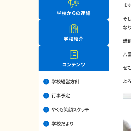
ます
学校からの連絡
そ
なり
学校紹介
講
八
コンテンツ
ぜ
よ
学校経営方針
行事予定
やくも笑顔スケッチ
学校だより