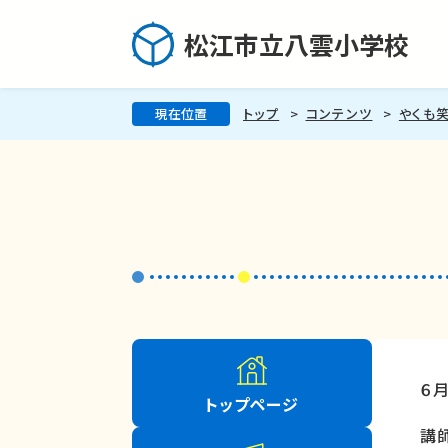
松江市立八雲小学校
現在位置
トップ
コンテンツ
やくも
６月
トップページ
講