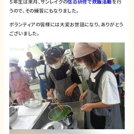
５年生は来月、サンレイクの
宿泊研修
で
炊飯活動
を行
うので、その練習にもなりました。
ボランティアの皆様には大変お世話になり、ありがとう
ございました。