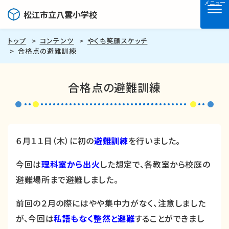
メニュー
松江市立八雲小学校
トップ
コンテンツ
やくも笑顔スケッチ
合格点の避難訓練
合格点の避難訓練
６月１１日（木）に初の
避難訓練
を行いました。
今回は
理科室から出火
した想定で、各教室から校庭の
避難場所まで避難しました。
前回の２月の際にはやや集中力がなく、注意しました
が、今回は
私語もなく整然と避難
することができまし