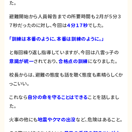
た。
避難開始から人員報告までの所要時間も２月が５分３
７秒だったのに対し、今回は
４分１７秒
でした。
「訓練は本番のように、本番は訓練のように。」
と毎回繰り返し指導していますが、今回は八雲っ子の
意識が統一
されており、
合格点の訓練
になりました。
校長からは、避難の態度も話を聴く態度も素晴らしくか
っこいい。
これなら
自分の命を守ることはできる
ことを話しまし
た。
火事の他にも
地震やクマの出没
など、危険はあること。