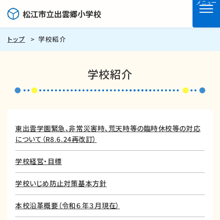
メニュー
松江市立出雲郷小学校
トップ
学校紹介
学校紹介
東出雲学園緊急、非常災害時、荒天時等の臨時休校等の対応
について（R8.6.24再改訂）
学校経営・目標
学校いじめ防止対策基本方針
本校沿革概要（令和６年３月現在）