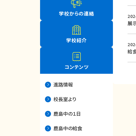
学校からの連絡
20
展
学校紹介
20
給
コンテンツ
進路情報
校長室より
鹿島中の１日
鹿島中の給食