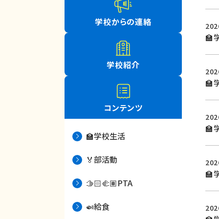
学校からの連絡
20

学校紹介
20

コンテンツ
20

🏫学校生活
🏅部活動
20

🫱🏻‍🫲🏽PTA
🍛給食
20