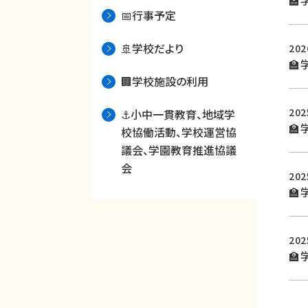

📅行事予定
🚢学校だより
20

🏢学校施設の利用
20
⚓小中一貫教育、地域学
🏫
校協働活動、学校運営協
議会、学園教育推進協議
会
20
🏫
20
🏫